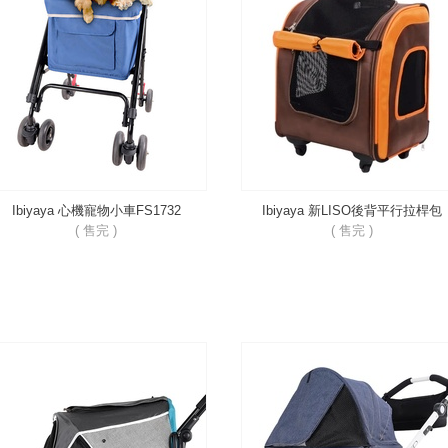
Ibiyaya 心機寵物小車FS1732
Ibiyaya 新LISO後背平行拉桿包
FC1705
( 售完 )
( 售完 )