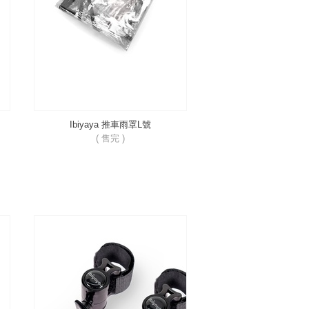
Ibiyaya 推車雨罩L號
( 售完 )