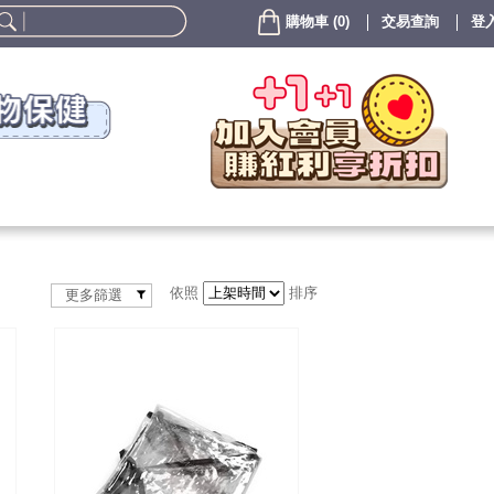
購物車
(
0
)
交易查詢
登入
依照
排序
更多篩選