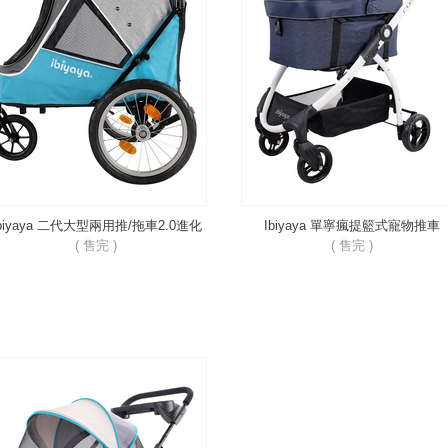
biyaya 二代大型兩用推/拖車2.0進化
Ibiyaya 單寧瘋提籃式寵物推車
版 FS2080
FS2191 2.0進化版
( 售完 )
( 售完 )