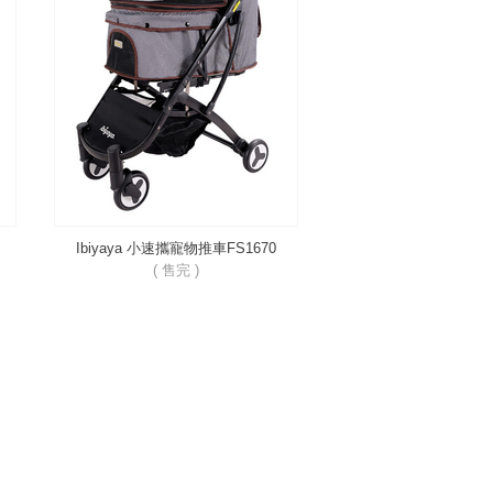
Ibiyaya 小速攜寵物推車FS1670
( 售完 )