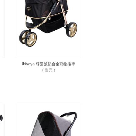
Ibiyaya 尊爵號鋁合金寵物推車
FS1616
( 售完 )