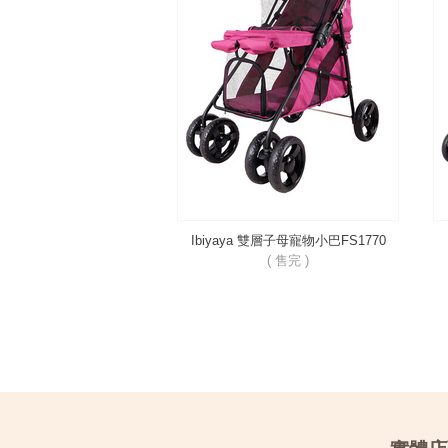
Ibiyaya 雙層子母寵物小巴FS1770
( 售完 )