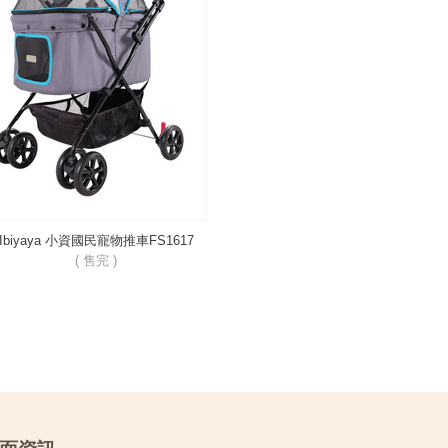
Ibiyaya 小資國民寵物推車FS1617
( 售完 )