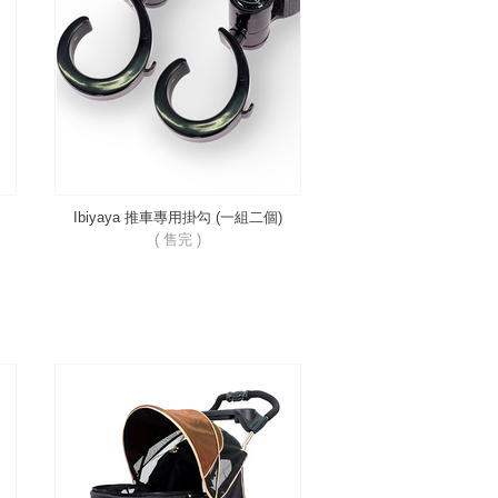
Ibiyaya 推車專用掛勾 (一組二個)
( 售完 )