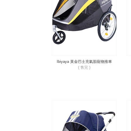
Ibiyaya 黃金巴士充氣胎寵物推車
FS1780
( 售完 )