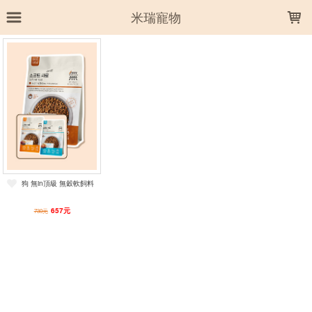
LOADING...
米瑞寵物
上架時間
銷售件數
銷售價格
樣式尺寸篩選
全部樣式
鮭魚+鱈魚
鴨肉+鱈魚
牛肉+鱈魚
狗 無in頂級 無穀軟飼料
全部尺寸
1kg
4.8kg
657元
730元
篩選