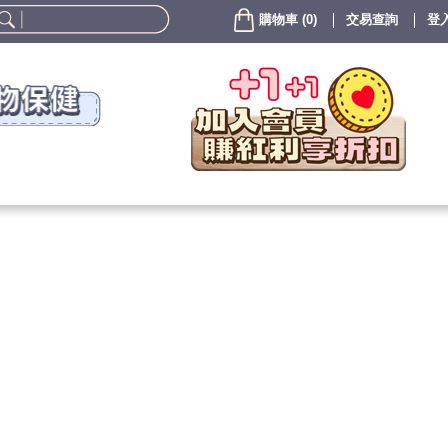
購物車
(
0
)
交易查詢
登入