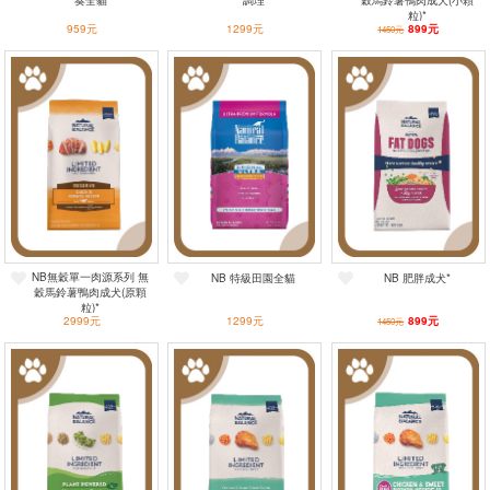
奏全貓
調理
穀馬鈴薯鴨肉成犬(小顆
粒)*
959元
1299元
899元
1450元
NB無穀單一肉源系列 無
NB 特級田園全貓
NB 肥胖成犬*
穀馬鈴薯鴨肉成犬(原顆
粒)*
2999元
1299元
899元
1450元