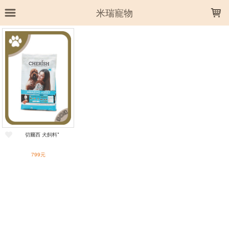
LOADING...
米瑞寵物
上架時間
銷售件數
銷售價格
樣式尺寸篩選
全部樣式
高齡犬 雞肉鮭魚
成犬 雞肉鮭魚
幼犬 雞肉鮭魚
切爾西 犬飼料*
全部尺寸
3kg
8kg
799元
篩選