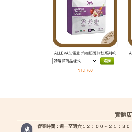
ALLEVA艾雷雅 均衡照護無麩系列乾
糧-貓用
選購
NTD 760
實體店
營業時間：週一至週六１２：００～２１：３０
成