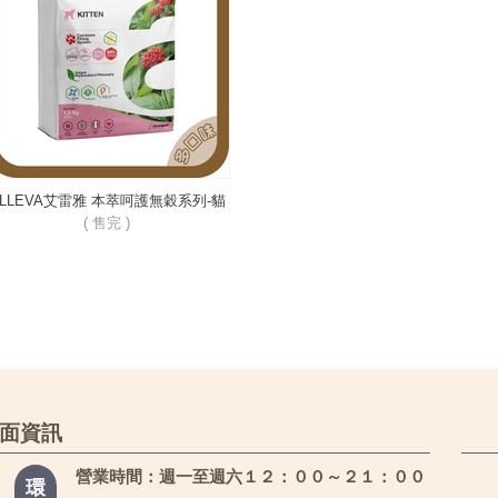
ALLEVA艾雷雅 本萃呵護無穀系列-貓
用
( 售完 )
面資訊
營業時間：週一至週六１２：００～２１：００
環