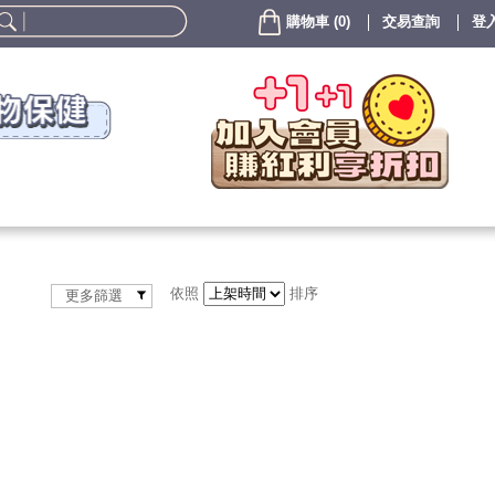
購物車
(
0
)
交易查詢
登入
依照
排序
更多篩選