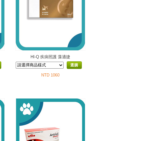
HI-Q 疾病照護 藻適捷
選購
NTD 1060