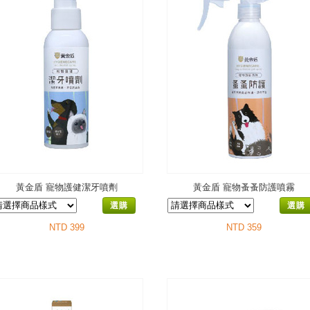
黃金盾 寵物護健潔牙噴劑
黃金盾 寵物蚤蚤防護噴霧
選購
選購
NTD 399
NTD 359