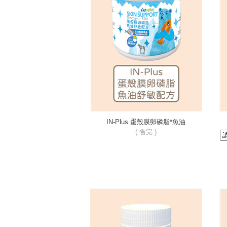
IN-Plus 蛋殼膜卵磷脂*魚油
( 售完 )