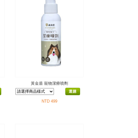
黃金盾 寵物潔療噴劑
選購
NTD 499