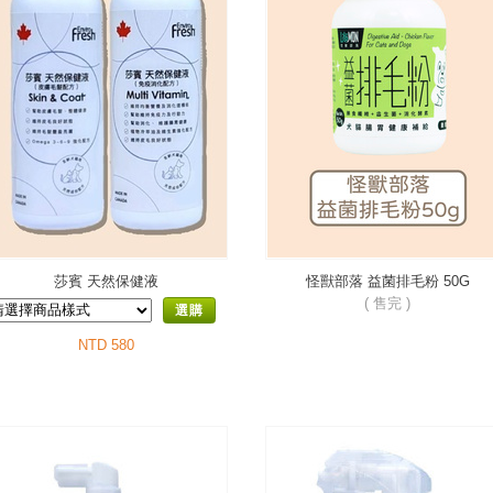
莎賓 天然保健液
怪獸部落 益菌排毛粉 50G
( 售完 )
選購
NTD 580