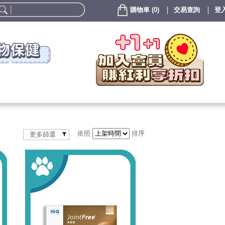
購物車
(
0
)
交易查詢
登入
依照
排序
更多篩選