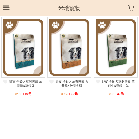
LOADING...
米瑞寵物
上架時間
銷售件數
銷售價格
樣式尺寸篩選
全部樣式
草飼牛&野牧山羊
放養雞&放養火雞
放養鴨&草飼鹿
野宴 全齡犬草飼無穀 放
野宴 全齡犬放養無穀 放
野宴 全齡犬草飼無穀 草
養鴨&草飼鹿
養雞&放養火雞
飼牛&野牧山羊
全部尺寸
1lb
4lb
15lb
33lb
139元
139元
139元
325元
325元
325元
篩選