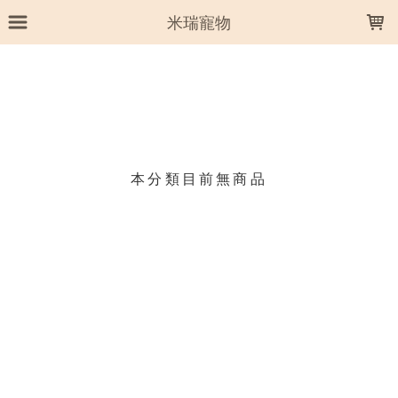
LOADING...
米瑞寵物
上架時間
銷售件數
銷售價格
樣式尺寸篩選
本分類目前無商品
現貨商品
篩選