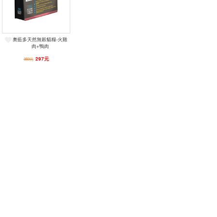
奧藍多天然無榖貓糧-火雞
肉+鴨肉
297元
350元