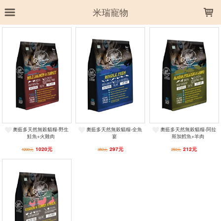
LOADING...
米瑞寵物
上架時間
銷售件數
銷售價格
樣式尺寸篩選
全部樣式
雞肉+火雞肉+鴨肉
野生鮭魚＋火雞肉
阿拉斯加鱈魚＋羊肉
全魚宴
奧藍多天然無榖貓糧-野生
奧藍多天然無榖貓糧-全魚
奧藍多天然無榖貓糧-阿拉
鮭魚+火雞肉
宴
斯加鱈魚+羊肉
全部尺寸
1.2kg
2.27kg
6.8kg
400G
1020元
297元
212元
1200元
350元
250元
篩選