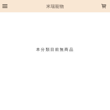
LOADING...
米瑞寵物
上架時間
銷售件數
銷售價格
樣式尺寸篩選
本分類目前無商品
現貨商品
篩選