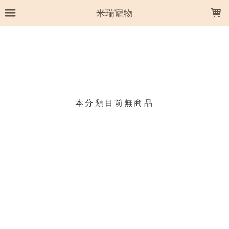
LOADING...
米瑞寵物
上架時間
銷售件數
銷售價格
樣式尺寸篩選
本分類目前無商品
現貨商品
篩選