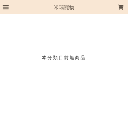
LOADING...
米瑞寵物
上架時間
銷售件數
銷售價格
樣式尺寸篩選
本分類目前無商品
現貨商品
篩選