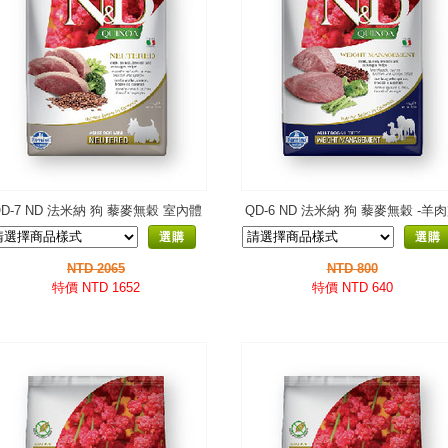
QD-7 ND 法米納 狗 藜麥無穀 室內體
QD-6 ND 法米納 狗 藜麥無穀 -羊
態泌尿-鴨肉籚筍
筍
選購
選購
NTD 2065
NTD 800
特價 NTD 1652
特價 NTD 640