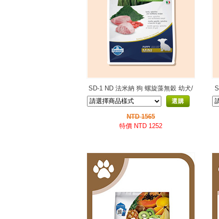
SD-1 ND 法米納 狗 螺旋藻無穀 幼犬/
懷孕犬
選購
NTD 1565
特價 NTD 1252