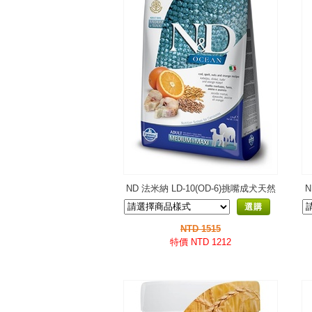
ND 法米納 LD-10(OD-6)挑嘴成犬天然
N
糧-鱈魚甜橙-潔牙顆粒
選購
NTD 1515
特價 NTD 1212