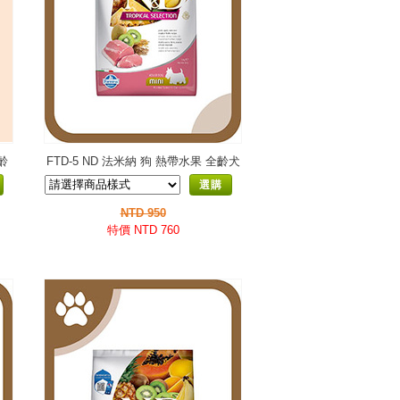
齡
FTD-5 ND 法米納 狗 熱帶水果 全齡犬
小顆粒
選購
NTD 950
特價 NTD 760