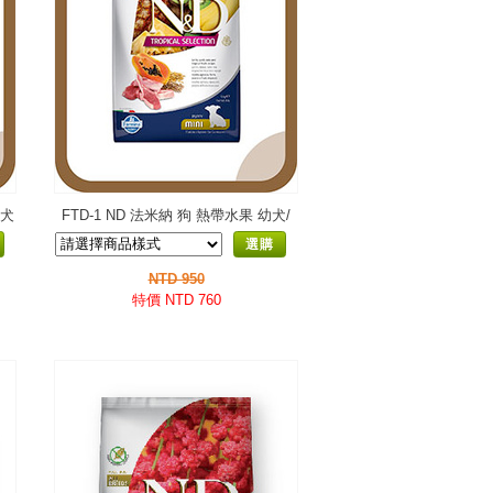
齡犬
FTD-1 ND 法米納 狗 熱帶水果 幼犬/
懷孕犬 小顆粒
選購
NTD 950
特價 NTD 760