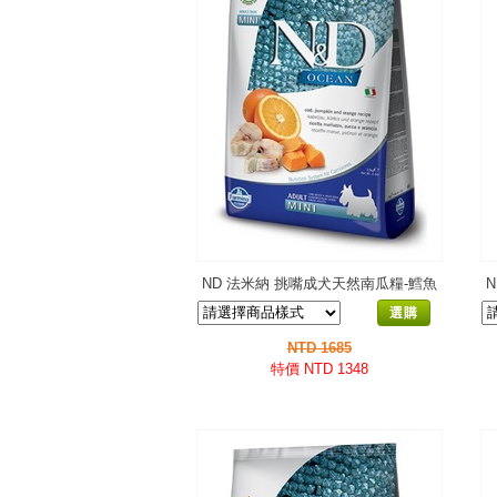
ND 法米納 挑嘴成犬天然南瓜糧-鱈魚
甜橙-小顆粒PD-4(OD-2)
選購
NTD 1685
特價 NTD 1348