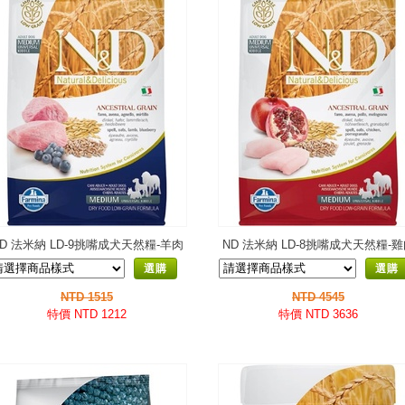
D 法米納 LD-9挑嘴成犬天然糧-羊肉
ND 法米納 LD-8挑嘴成犬天然糧-
藍莓-潔牙顆粒
石榴-潔牙顆粒
選購
選購
NTD 1515
NTD 4545
特價 NTD 1212
特價 NTD 3636