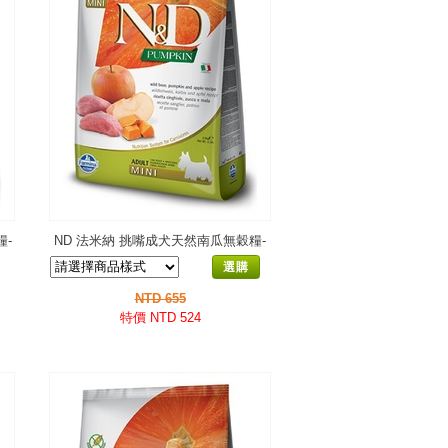
糧-
ND 法米納 挑嘴成犬天然南瓜無穀糧-
野豬蘋果-小顆粒PD-5
選購
NTD 655
特價 NTD 524