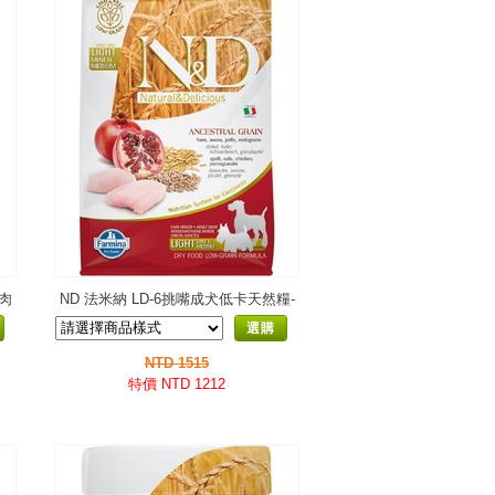
雞肉
ND 法米納 LD-6挑嘴成犬低卡天然糧-
雞肉石榴
選購
NTD 1515
特價 NTD 1212