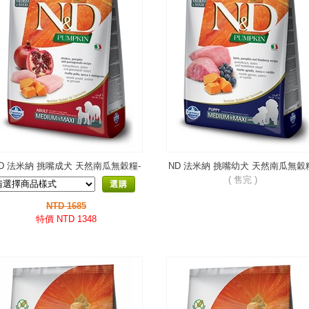
D 法米納 挑嘴成犬 天然南瓜無穀糧-
ND 法米納 挑嘴幼犬 天然南瓜無穀
雞肉石榴-潔牙顆粒PD-7
羊肉藍莓-潔牙顆粒 PD-6
( 售完 )
選購
NTD 1685
特價 NTD 1348