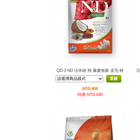
QD-3 ND 法米納 狗 藜麥無穀 皮毛-鯡
Q
魚椰子
選購
NTD 800
特價 NTD 640