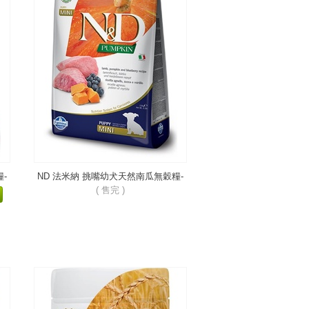
-
ND 法米納 挑嘴幼犬天然南瓜無穀糧-
羊肉藍莓-小顆粒PD-1
( 售完 )