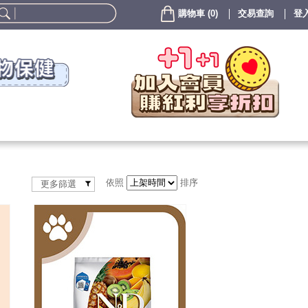
購物車
(
0
)
交易查詢
登入
依照
排序
更多篩選