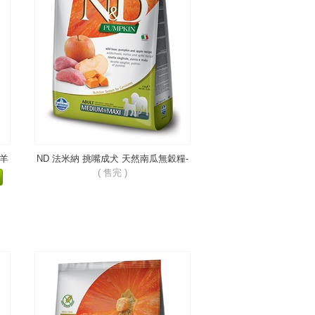
-羊
ND 法米納 挑嘴成犬 天然南瓜無穀糧-
野豬蘋果-潔牙顆粒 PD-10
( 售完 )