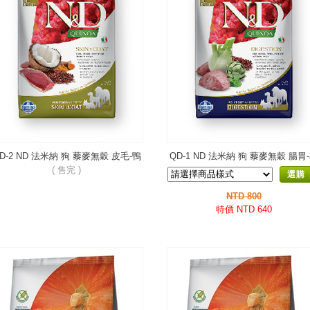
D-2 ND 法米納 狗 藜麥無穀 皮毛-鴨
QD-1 ND 法米納 狗 藜麥無穀 腸胃
肉椰子
肉茴香
( 售完 )
選購
NTD 800
特價 NTD 640