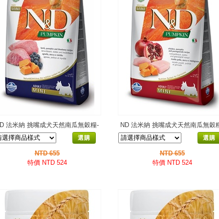
ND 法米納 挑嘴成犬天然南瓜無穀糧-
ND 法米納 挑嘴成犬天然南瓜無穀糧
羊肉藍莓-小顆粒PD-3
雞肉石榴-小顆粒PD-2
選購
選購
NTD 655
NTD 655
特價 NTD 524
特價 NTD 524