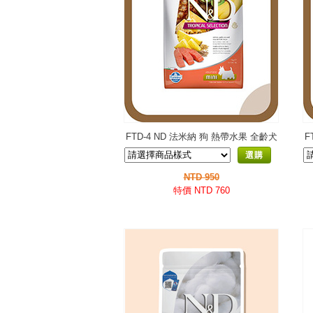
FTD-4 ND 法米納 狗 熱帶水果 全齡犬
F
小顆粒
選購
NTD 950
特價 NTD 760