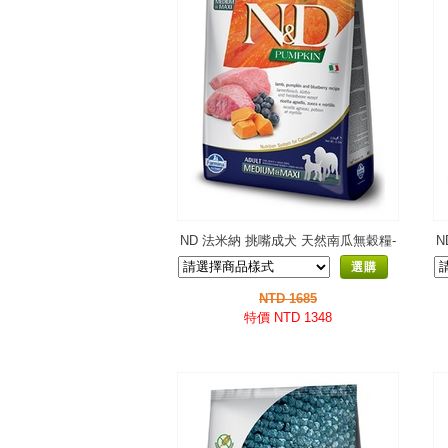
ND 法米納 挑嘴成犬 天然南瓜無穀糧-
N
羊肉藍莓-潔牙顆粒PD-8
選購
NTD 1685
特價 NTD 1348