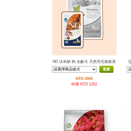
ND 法米納 狗 全齡犬 天然亮毛無穀系
列 HD-01/HD-11
選購
NTD 1565
特價 NTD 1252