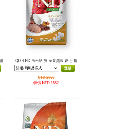
肉籚
QD-4 ND 法米納 狗 藜麥無穀 皮毛-鵪
鶉椰子
選購
NTD 2065
特價 NTD 1652